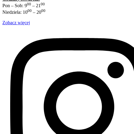
00
00
Pon – Sob: 9
– 21
00
00
Niedziela: 10
– 20
Zobacz więcej