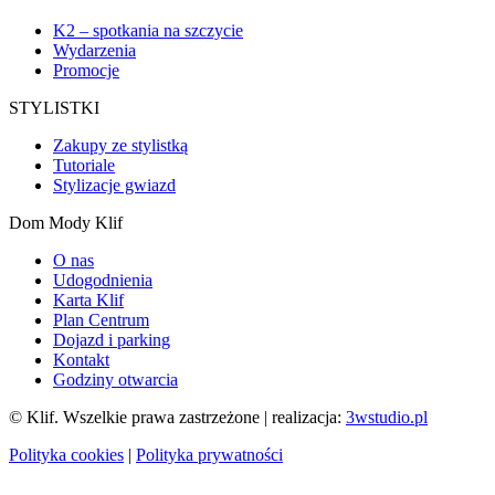
K2 – spotkania na szczycie
Wydarzenia
Promocje
STYLISTKI
Zakupy ze stylistką
Tutoriale
Stylizacje gwiazd
Dom Mody Klif
O nas
Udogodnienia
Karta Klif
Plan Centrum
Dojazd i parking
Kontakt
Godziny otwarcia
© Klif. Wszelkie prawa zastrzeżone | realizacja:
3wstudio.pl
Polityka cookies
|
Polityka prywatności