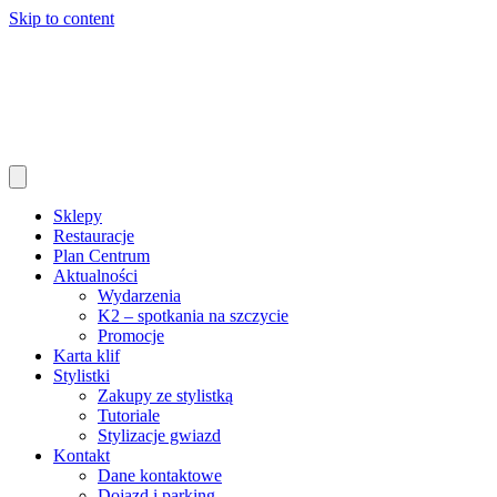
Skip to content
Sklepy
Restauracje
Plan Centrum
Aktualności
Wydarzenia
K2 – spotkania na szczycie
Promocje
Karta klif
Stylistki
Zakupy ze stylistką
Tutoriale
Stylizacje gwiazd
Kontakt
Dane kontaktowe
Dojazd i parking