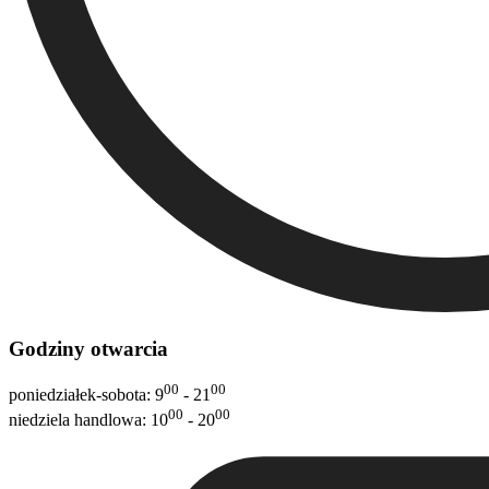
Godziny otwarcia
00
00
poniedziałek-sobota: 9
- 21
00
00
niedziela handlowa: 10
- 20