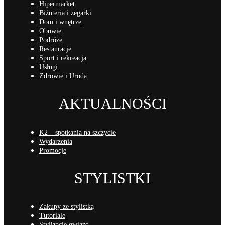
Hipermarket
Biżuteria i zegarki
Dom i wnętrze
Obuwie
Podróże
Restauracje
Sport i rekreacja
Usługi
Zdrowie i Uroda
AKTUALNOŚCI
K2 – spotkania na szczycie
Wydarzenia
Promocje
STYLISTKI
Zakupy ze stylistką
Tutoriale
Stylizacje gwiazd