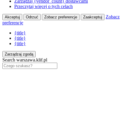
Zarządzaj {vendor_count} dostawcami
Przeczytaj więcej o tych celach
Zobacz
Akceptuj
Odrzuć
Zobacz preferencje
Zaakceptuj
preferencje
{title}
{title}
{title}
Zarządzaj zgodą
Search warszawa.klif.pl