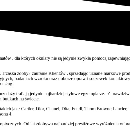
natów , dla których okulary nie są jedynie zwykła pomocą zapewniaj
orz Trzaska zdobył zaufanie Klientów , sprzedając uznane markowe pr
cyjnych, badaniach wzroku oraz doborze opraw i soczewek kontaktowy
 usług.
rzedaży trafiają jedynie najbardziej stylowe egzemplarze. Z prawdz
 butikach na świecie.
ch jak : Cartier, Dior, Chanel, Dita, Fendi, Thom Browne,Lancier, V
sona 4.
ptycznych. Od lat zdobywa najbardziej prestiżowe wyróżnienia w br