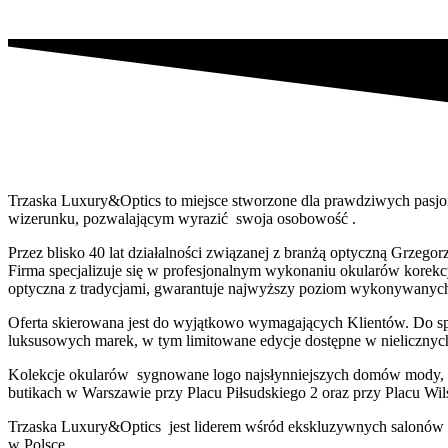
Trzaska Luxury&Optics to miejsce stworzone dla prawdziwych pasjo
wizerunku, pozwalającym wyrazić swoja osobowość .
Przez blisko 40 lat działalności związanej z branżą optyczną Grzeg
Firma specjalizuje się w profesjonalnym wykonaniu okularów korek
optyczna z tradycjami, gwarantuje najwyższy poziom wykonywanych
Oferta skierowana jest do wyjątkowo wymagających Klientów. Do sp
luksusowych marek, w tym limitowane edycje dostępne w nielicznych
Kolekcje okularów sygnowane logo najsłynniejszych domów mody, taki
butikach w Warszawie przy Placu Piłsudskiego 2 oraz przy Placu Wil
Trzaska Luxury&Optics jest liderem wśród ekskluzywnych salonów o
w Polsce.