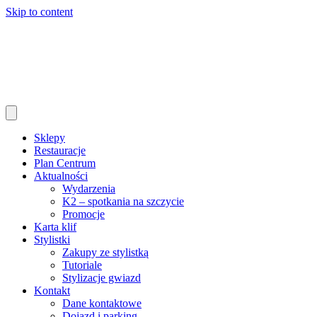
Skip to content
Sklepy
Restauracje
Plan Centrum
Aktualności
Wydarzenia
K2 – spotkania na szczycie
Promocje
Karta klif
Stylistki
Zakupy ze stylistką
Tutoriale
Stylizacje gwiazd
Kontakt
Dane kontaktowe
Dojazd i parking