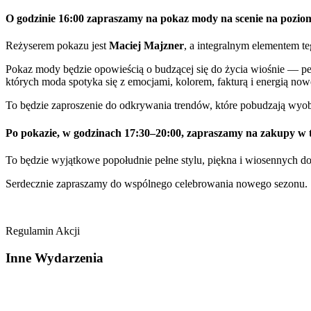
O godzinie
16:00 zapraszamy
na
pokaz mody
na scenie na pozio
Reżyserem pokazu jest
Maciej Majzner
, a integralnym elementem 
Pokaz mody będzie opowieścią o budzącej się do życia wiośnie — peł
których moda spotyka się z emocjami, kolorem, fakturą i energią no
To będzie zaproszenie do odkrywania trendów, które pobudzają wyob
Po pokazie, w godzinach
17:30–20:00
, zapraszamy na
zakupy w 
To będzie wyjątkowe popołudnie pełne stylu, piękna i wiosennych d
Serdecznie zapraszamy do wspólnego celebrowania nowego sezonu.
Regulamin Akcji
Inne
Wydarzenia