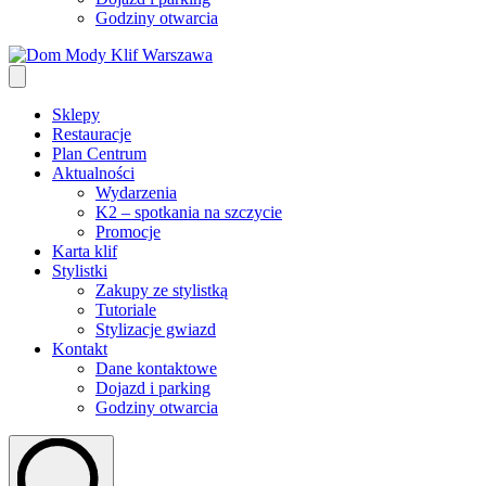
Godziny otwarcia
Sklepy
Restauracje
Plan Centrum
Aktualności
Wydarzenia
K2 – spotkania na szczycie
Promocje
Karta klif
Stylistki
Zakupy ze stylistką
Tutoriale
Stylizacje gwiazd
Kontakt
Dane kontaktowe
Dojazd i parking
Godziny otwarcia