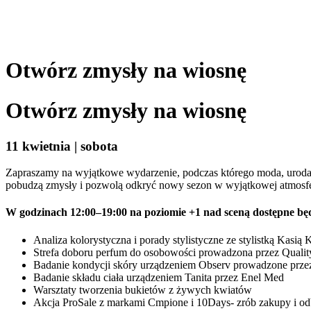
Otwórz zmysły na wiosnę
Otwórz zmysły na wiosnę
11 kwietnia | sobota
Zapraszamy na wyjątkowe wydarzenie, podczas którego moda, uroda i
pobudzą zmysły i pozwolą odkryć nowy sezon w wyjątkowej atmosfe
W godzinach
12:00–19:00
na poziomie
+1 nad sceną
dostępne będ
Analiza kolorystyczna i porady stylistyczne ze stylistką Kasią 
Strefa doboru perfum do osobowości prowadzona przez Qualit
Badanie kondycji skóry urządzeniem Observ prowadzone przez 
Badanie składu ciała urządzeniem Tanita przez Enel Med
Warsztaty tworzenia bukietów z żywych kwiatów
Akcja ProSale z markami Cmpione i 10Days- zrób zakupy i od