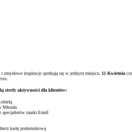
 zmysłowe inspiracje spotkają się w jednym miejscu.
11 Kwietnia
cze
rze.
ą strefy aktywności dla klientów:
Kobielą
y Missala
specjalistów marki Estell
bierz kartę podarunkową