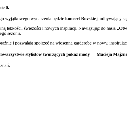
mie
0
.
tego wyjątkowego wydarzenia będzie
koncert Bovskiej
, odbywający si
ną lekkości, świeżości i nowych inspiracji. Nawiązując do hasła
„Otw
wego sezonu.
raźnię i pozwalają spojrzeć na wiosenną garderobę w nowy, inspirując
towarzystwie stylistów tworzących pokaz mody — Macieja Majzne
oznań.